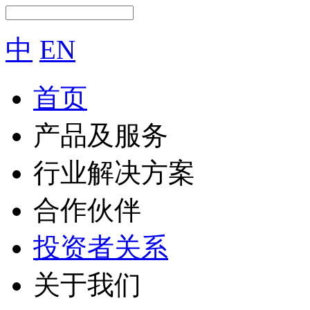
中
EN
首页
产品及服务
行业解决方案
合作伙伴
投资者关系
关于我们