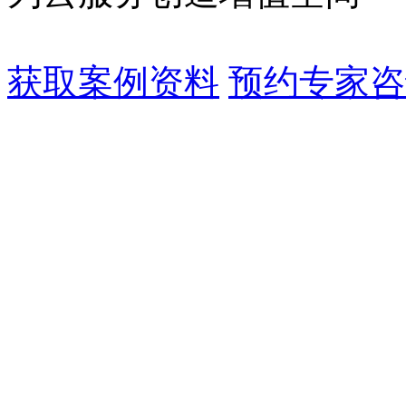
获取案例资料
预约专家咨