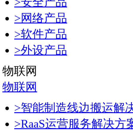
>安全产品
>网络产品
>软件产品
>外设产品
物联网
物联网
>智能制造线边搬运解
>RaaS运营服务解决方