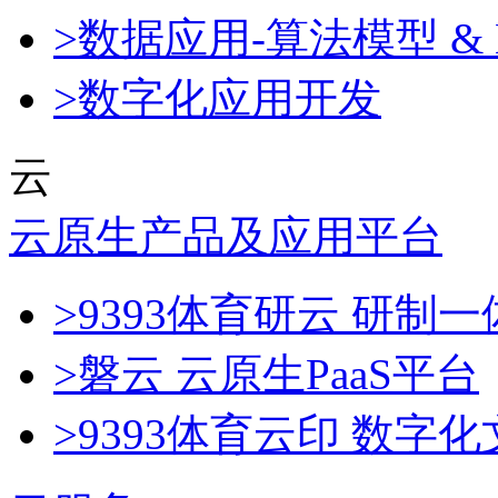
>数据应用-算法模型 & 
>数字化应用开发
云
云原生产品及应用平台
>9393体育研云 研
>磐云 云原生PaaS平台
>9393体育云印 数字