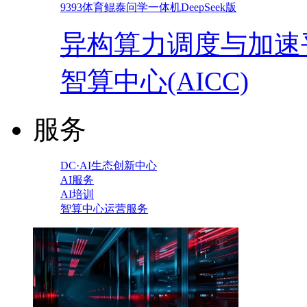
9393体育鲲泰问学一体机DeepSeek版
异构算力调度与加速
智算中心(AICC)
服务
DC·AI生态创新中心
AI服务
AI培训
智算中心运营服务