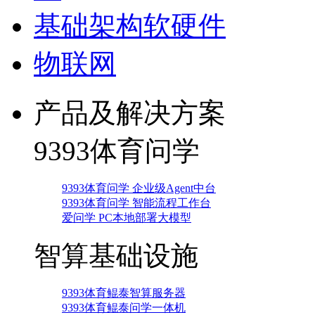
基础架构软硬件
物联网
产品及解决方案
9393体育问学
9393体育问学 企业级Agent中台
9393体育问学 智能流程工作台
爱问学 PC本地部署大模型
智算基础设施
9393体育鲲泰智算服务器
9393体育鲲泰问学一体机