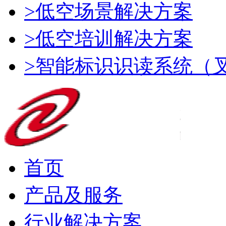
>低空场景解决方案
>低空培训解决方案
>智能标识识读系统（
首页
产品及服务
行业解决方案