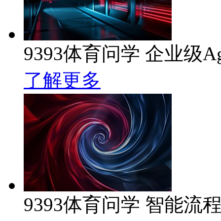
9393体育问学 企业级Ag
了解更多
9393体育问学 智能流